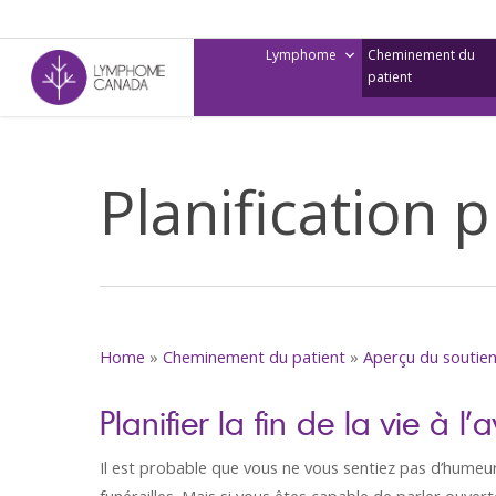
Skip
to
Lymphome
Cheminement du
main
patient
content
Planification 
Home
»
Cheminement du patient
»
Aperçu du soutie
Planifier la fin de la vie à l
Il est probable que vous ne vous sentiez pas d’humeu