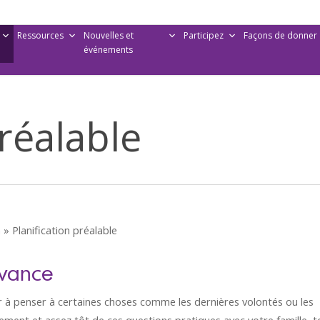
Ressources
Nouvelles et
Participez
Façons de donner
événements
préalable
n
»
Planification préalable
’avance
r à penser à certaines choses comme les dernières volontés ou les