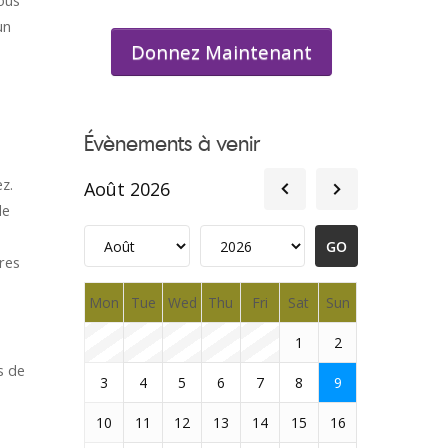
tous
un
Donnez Maintenant
Évènements à venir
z.
Août 2026
de
res
Mon
Tue
Wed
Thu
Fri
Sat
Sun
1
2
s de
3
4
5
6
7
8
9
10
11
12
13
14
15
16