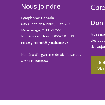
Nous joindre
Care
Lymphome Canada
Don
6860 Century Avenue, Suite 202
Mississauga, ON L5N 2W5
Aidez no
Numéro sans frais: 1.866.659.5522
vies et s
renseignement@lymphoma.ca
dès aujou
Numéro d’organisme de bienfaisance :
873461040RR0001
DO
MA