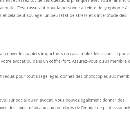
tement et assez tôt de ces questions pratiques avec votre famille, 
tranquille. C’est rassurant pour la personne atteinte de lymphome à 
et cela peut soulager un peu l’état de stress et d’incertitude des
ura trouver les papiers importants ou rassemblez-les si vous le pouve
z votre avocat ou dans un coffre-fort. Assurez-vous qu’un membre 
nt requis pour tout usage légal, donnez des photocopies aux memb
travailleur social ou un avocat. Vous pouvez également donner des
avec des soins médicaux aux membres de l’équipe de professionnel