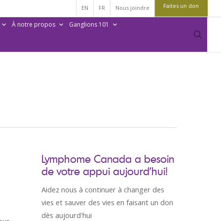
Faites un don
EN
FR
Nous joindre
À notre propos
Ganglions 101
sear
Lymphome Canada a besoin
de votre appui aujourd’hui!
Aidez nous à continuer à changer des
vies et sauver des vies en faisant un don
dès aujourd'hui