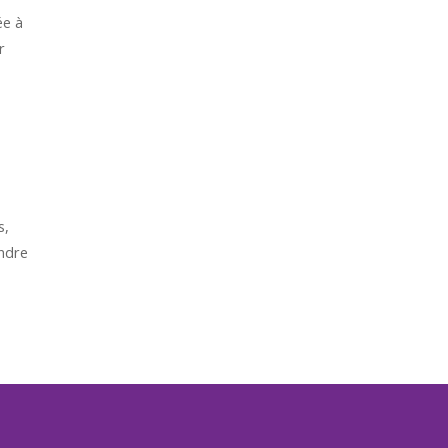
ée à
r
s,
endre