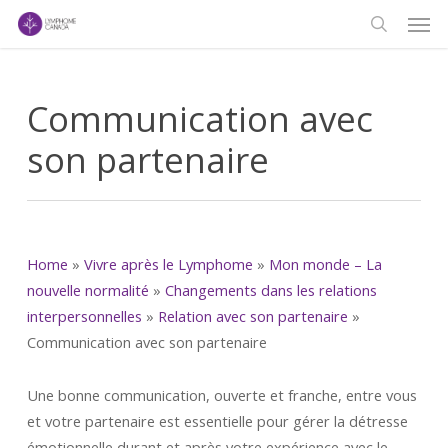
Men
Skip
to
search
main
content
Communication avec
son partenaire
Home
»
Vivre après le Lymphome
»
Mon monde – La
nouvelle normalité
»
Changements dans les relations
interpersonnelles
»
Relation avec son partenaire
»
Communication avec son partenaire
Une bonne communication, ouverte et franche, entre vous
et votre partenaire est essentielle pour gérer la détresse
émotionnelle durant et après votre expérience avec le