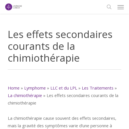
Men
Skip
to
search
main
content
Les effets secondaires
courants de la
chimiothérapie
Home
»
Lymphome
»
LLC et du LPL
»
Les Traitements
»
La chimiothérapie
»
Les effets secondaires courants de la
chimiothérapie
La chimiothérapie cause souvent des effets secondaires,
mais la gravité des symptômes varie d’une personne à