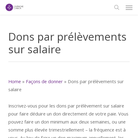
Men
Skip
to
search
main
content
Dons par prélèvements
sur salaire
Home
»
Façons de donner
»
Dons par prélèvements sur
salaire
Inscrivez-vous pour les dons par prélèvement sur salaire
pour faire déduire un don directement de votre paie. Vous
pouvez faire un don minimum aux deux semaines, ou une
somme plus élevée trimestriellement – la fréquence est à
vous. Au lieu de faire un don maximum annuellement, les