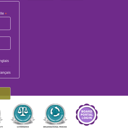
lle
*
nglais
rançais