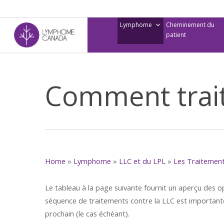
Skip
to
Lymphome
Cheminement du
main
patient
content
Comment trait
Home
»
Lymphome
»
LLC et du LPL
»
Les Traitemen
Le tableau à la page suivante fournit un aperçu des op
séquence de traitements contre la LLC est importante 
prochain (le cas échéant).