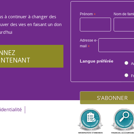
Prénom
*
Nom de fami
us à continuer à changer des
auver des vies en faisant un don
rd'hui
Adresse e-
mail
*
NNEZ
INTENANT
Langue préférée
A
F
identialité