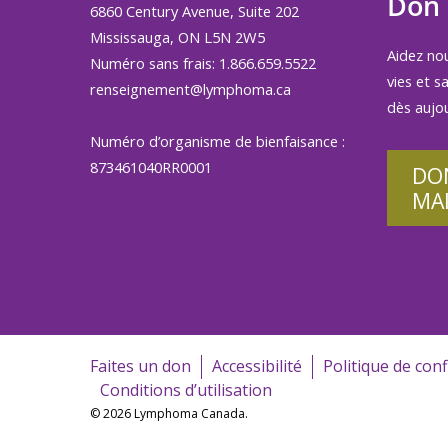
Don
6860 Century Avenue, Suite 202
Mississauga, ON L5N 2W5
Aidez no
Numéro sans frais: 1.866.659.5522
vies et s
renseignement@lymphoma.ca
dès aujou
Numéro d’organisme de bienfaisance :
873461040RR0001
DO
MA
Faites un don
Accessibilité
Politique de conf
Conditions d’utilisation
© 2026 Lymphoma Canada.