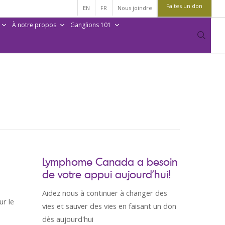
Faites un don
EN
FR
Nous joindre
À notre propos
Ganglions 101
sear
Lymphome Canada a besoin
de votre appui aujourd’hui!
Aidez nous à continuer à changer des
ur le
vies et sauver des vies en faisant un don
dès aujourd'hui