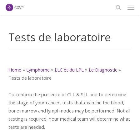
Men
Skip
to
search
main
content
Tests de laboratoire
Home
»
Lymphome
»
LLC et du LPL
»
Le Diagnostic
»
Tests de laboratoire
To confirm the presence of CLL & SLL and to determine
the stage of your cancer, tests that examine the blood,
bone marrow and lymph nodes may be performed. Not all
testing is required. Your medical team will determine what
tests are needed.