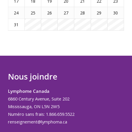
17
18
19
20
21
22
23
24
25
26
27
28
29
30
31
Nous joindre
Lymphome Canada
6860 Century Avenue, Suite 202
Mississauga, ON L5N 2W5
Numéro sans frais: 1.866.659.5522
renseignement@lymphoma.ca