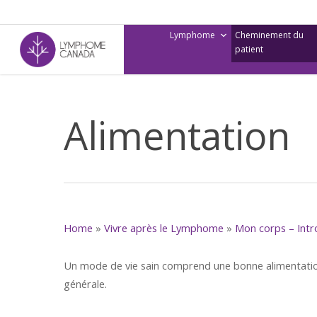
Skip
to
Lymphome
Cheminement du
main
patient
content
Alimentation
Home
»
Vivre après le Lymphome
»
Mon corps – Intr
Un mode de vie sain comprend une bonne alimentation
générale.