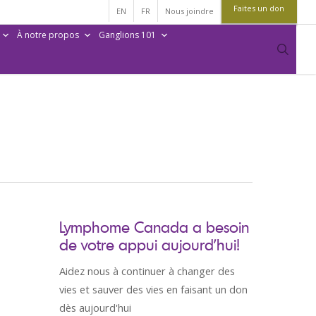
Faites un don
EN
FR
Nous joindre
À notre propos
Ganglions 101
sear
Lymphome Canada a besoin
de votre appui aujourd’hui!
Aidez nous à continuer à changer des
vies et sauver des vies en faisant un don
dès aujourd'hui