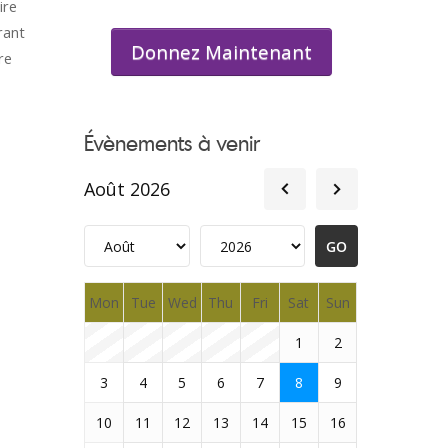
ire
rant
Donnez Maintenant
re
Évènements à venir
Août 2026
Mon
Tue
Wed
Thu
Fri
Sat
Sun
1
2
3
4
5
6
7
8
9
10
11
12
13
14
15
16