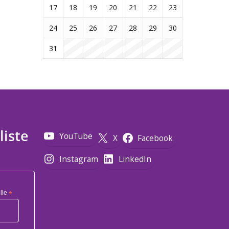
17
18
19
20
21
22
23
24
25
26
27
28
29
30
31
liste
YouTube
X
Facebook
Instagram
LinkedIn
lle
*