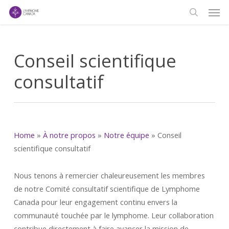
Men
Skip
to
search
main
content
Conseil scientifique
consultatif
Home
»
À notre propos
»
Notre équipe
»
Conseil
scientifique consultatif
Nous tenons à remercier chaleureusement les membres
de notre Comité consultatif scientifique de Lymphome
Canada pour leur engagement continu envers la
communauté touchée par le lymphome. Leur collaboration
contribue directement à faire avancer la mission de