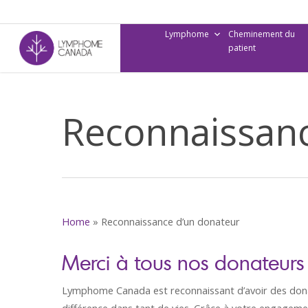
Skip
to
Lymphome
Cheminement du
main
patient
content
Reconnaissanc
Home
»
Reconnaissance d’un donateur
Merci à tous nos donateurs 
Lymphome Canada est reconnaissant d’avoir des donat