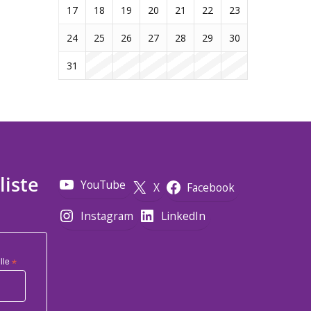
17
18
19
20
21
22
23
24
25
26
27
28
29
30
31
liste
YouTube
X
Facebook
Instagram
LinkedIn
lle
*