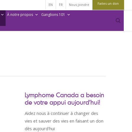
Faites un don
EN
FR
Nous joindre
À notre propos
Ganglions 101
sear
Lymphome Canada a besoin
de votre appui aujourd’hui!
Aidez nous à continuer à changer des
vies et sauver des vies en faisant un don
dès aujourd'hui