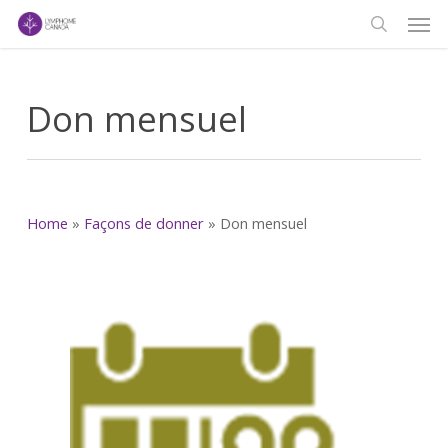
Men
Skip
to
search
main
content
Don mensuel
Home
»
Façons de donner
»
Don mensuel