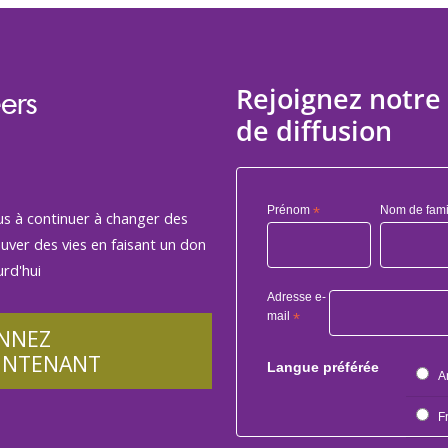
Rejoignez notre 
ers
de diffusion
Prénom
*
Nom de fami
us à continuer à changer des
auver des vies en faisant un don
rd'hui
Adresse e-
mail
*
NNEZ
INTENANT
Langue préférée
A
F