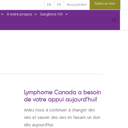
Faites un don
EN
FR
Nous joindre
À notre propos
Ganglions 101
sear
Lymphome Canada a besoin
de votre appui aujourd’hui!
Aidez nous à continuer à changer des
vies et sauver des vies en faisant un don
dès aujourd'hui