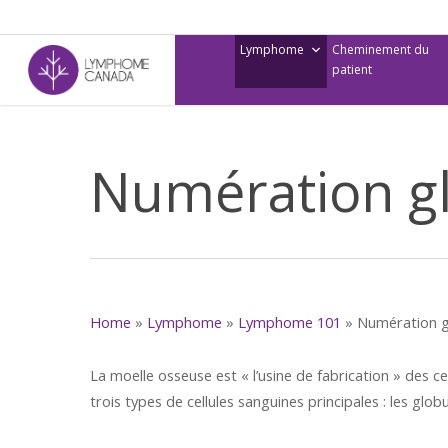
Skip
to
Lymphome
Cheminement du
main
patient
content
Numération gl
Home
»
Lymphome
»
Lymphome 101
»
Numération g
La moelle osseuse est « l’usine de fabrication » des ce
trois types de cellules sanguines principales : les glob