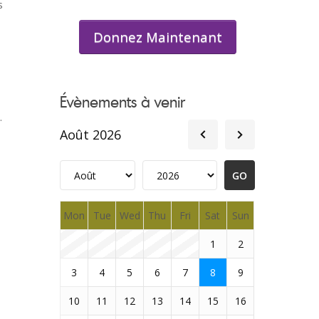
s
Donnez Maintenant
s
Évènements à venir
.
Août 2026
Mon
Tue
Wed
Thu
Fri
Sat
Sun
1
2
3
4
5
6
7
8
9
10
11
12
13
14
15
16