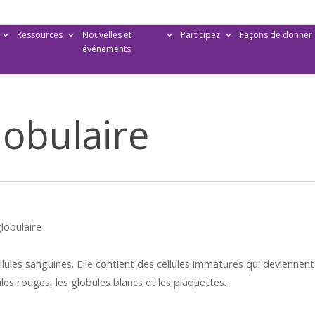
Ressources
Nouvelles et
Participez
Façons de donner
événements
obulaire
lobulaire
llules sanguines. Elle contient des cellules immatures qui deviennent
ules rouges, les globules blancs et les plaquettes.