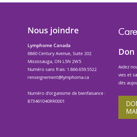
Nous joindre
Care
Lymphome Canada
Don
6860 Century Avenue, Suite 202
Mississauga, ON L5N 2W5
Aidez no
Numéro sans frais: 1.866.659.5522
vies et s
renseignement@lymphoma.ca
dès aujou
Numéro d’organisme de bienfaisance :
873461040RR0001
DO
MA