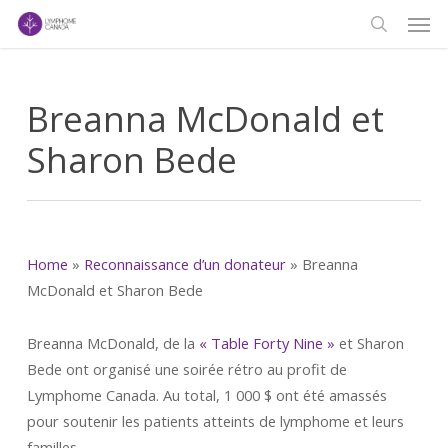
Men
Skip
to
search
main
content
Breanna McDonald et
Sharon Bede
Home
»
Reconnaissance d’un donateur
»
Breanna
McDonald et Sharon Bede
Breanna McDonald, de la
« Table Forty Nine »
et Sharon
Bede ont organisé une soirée rétro au profit de
Lymphome Canada. Au total, 1 000 $ ont été amassés
pour soutenir les patients atteints de lymphome et leurs
familles.