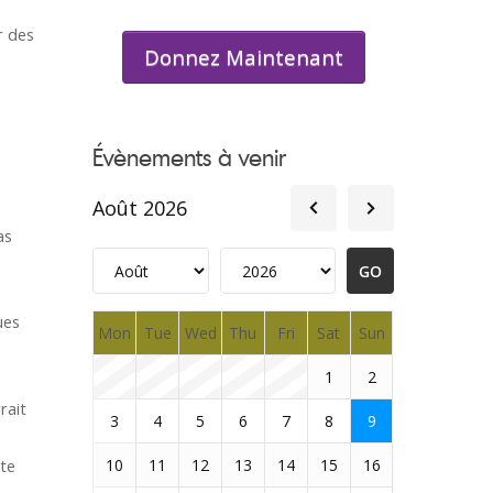
r des
Donnez Maintenant
e
Évènements à venir
Août 2026
as
ues
Mon
Tue
Wed
Thu
Fri
Sat
Sun
1
2
rait
3
4
5
6
7
8
9
cte
10
11
12
13
14
15
16