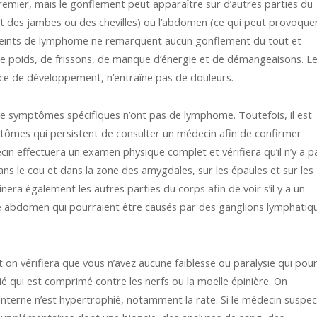
mier, mais le gonflement peut apparaître sur d’autres parties du
nt des jambes ou des chevilles) ou l’abdomen (ce qui peut provoque
tteints de lymphome ne remarquent aucun gonflement du tout et
de poids, de frissons, de manque d’énergie et de démangeaisons. L
ce de développement, n’entraîne pas de douleurs.
de symptômes spécifiques n’ont pas de lymphome. Toutefois, il est
ômes qui persistent de consulter un médecin afin de confirmer
n effectuera un examen physique complet et vérifiera qu’il n’y a p
s le cou et dans la zone des amygdales, sur les épaules et sur les
inera également les autres parties du corps afin de voir s’il y a un
re abdomen qui pourraient être causés par des ganglions lymphatiq
on vérifiera que vous n’avez aucune faiblesse ou paralysie qui pour
ié qui est comprimé contre les nerfs ou la moelle épinière. On
nterne n’est hypertrophié, notamment la rate. Si le médecin suspe