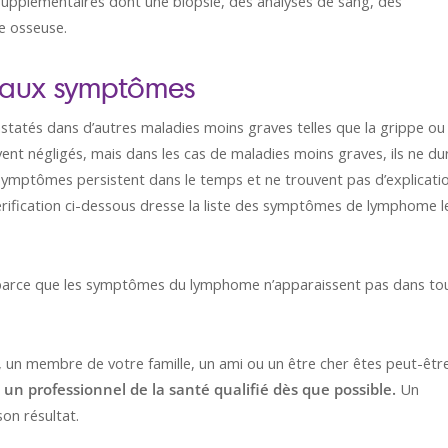
 supplémentaires dont une biopsie, des analyses de sang, des
e osseuse.
te aux symptômes
tés dans d’autres maladies moins graves telles que la grippe ou
ent négligés, mais dans les cas de maladies moins graves, ils ne du
symptômes persistent dans le temps et ne trouvent pas d’explicati
vérification ci-dessous dresse la liste des symptômes de lymphome l
parce que les symptômes du lymphome n’apparaissent pas dans to
 un membre de votre famille, un ami ou un être cher êtes peut-êtr
un professionnel de la santé qualifié dès que possible.
Un
on résultat.