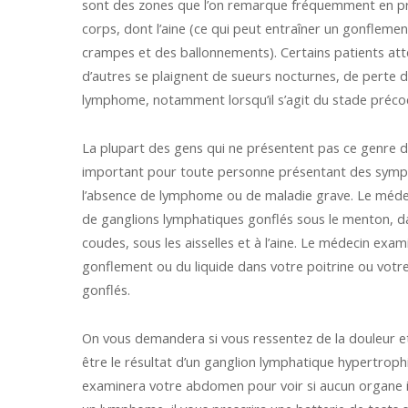
sont des zones que l’on remarque fréquemment en pre
corps, dont l’aine (ce qui peut entraîner un gonfleme
crampes et des ballonnements). Certains patients a
d’autres se plaignent de sueurs nocturnes, de perte 
lymphome, notamment lorsqu’il s’agit du stade préco
La plupart des gens qui ne présentent pas ce genre 
important pour toute personne présentant des sympt
l’absence de lymphome ou de maladie grave. Le médeci
de ganglions lymphatiques gonflés sous le menton, dan
coudes, sous les aisselles et à l’aine. Le médecin exam
gonflement ou du liquide dans votre poitrine ou vot
gonflés.
On vous demandera si vous ressentez de la douleur et 
être le résultat d’un ganglion lymphatique hypertroph
examinera votre abdomen pour voir si aucun organe i