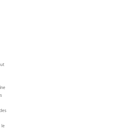
eut
îne
es
 des
 le