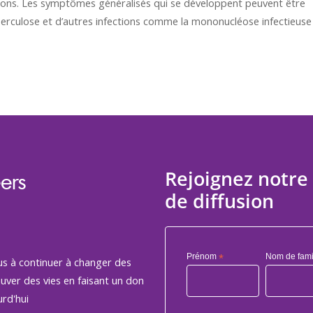
tions. Les symptômes généralisés qui se développent peuvent être
berculose et d’autres infections comme la mononucléose infectieuse
Rejoignez notre 
ers
de diffusion
Prénom
*
Nom de fami
us à continuer à changer des
auver des vies en faisant un don
rd'hui