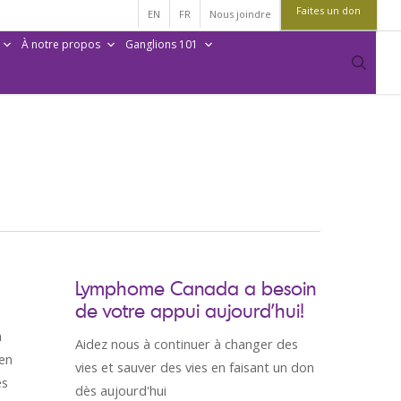
Faites un don
EN
FR
Nous joindre
À notre propos
Ganglions 101
sear
Lymphome Canada a besoin
de votre appui aujourd’hui!
n
Aidez nous à continuer à changer des
 en
vies et sauver des vies en faisant un don
es
dès aujourd'hui