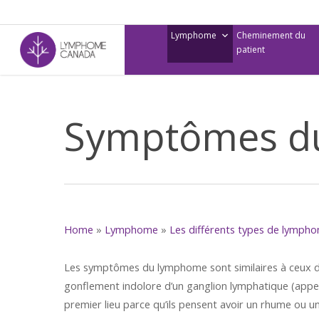
Skip
to
Lymphome
Cheminement du
main
patient
content
Symptômes d
Home
»
Lymphome
»
Les différents types de lymph
Les symptômes du lymphome sont similaires à ceux d’
gonflement indolore d’un ganglion lymphatique (appe
premier lieu parce qu’ils pensent avoir un rhume ou une