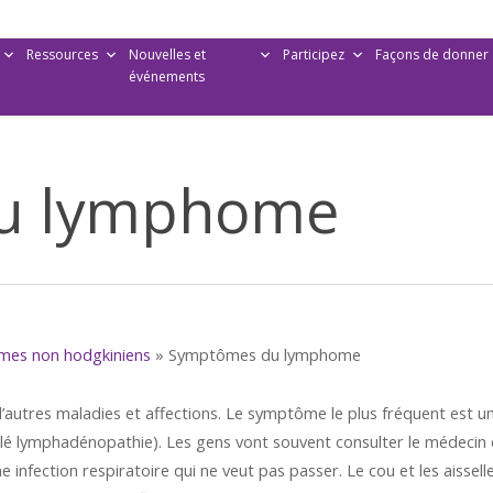
Ressources
Nouvelles et
Participez
Façons de donner
événements
u lymphome
omes non hodgkiniens
»
Symptômes du lymphome
autres maladies et affections. Le symptôme le plus fréquent est u
lé lymphadénopathie). Les gens vont souvent consulter le médecin
 infection respiratoire qui ne veut pas passer. Le cou et les aissell