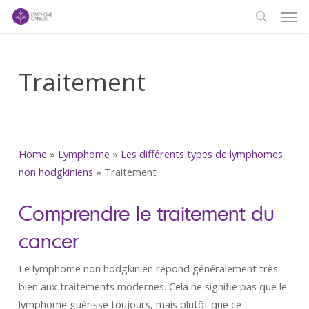
Men
Skip
to
search
main
content
Traitement
Home
»
Lymphome
»
Les différents types de lymphomes
non hodgkiniens
»
Traitement
Comprendre le traitement du
cancer
Le lymphome non hodgkinien répond généralement très
bien aux traitements modernes. Cela ne signifie pas que le
lymphome guérisse toujours, mais plutôt que ce