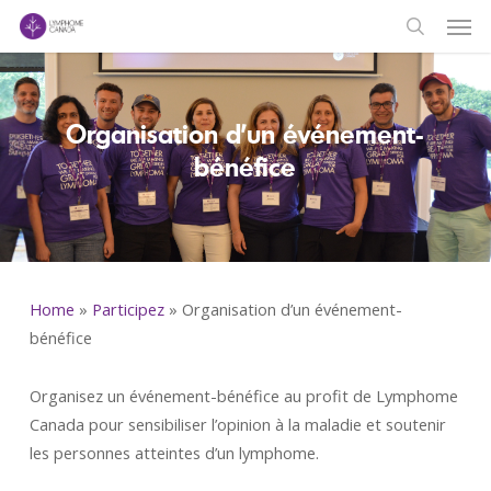
Men
Skip
to
search
main
content
Organisation d’un événement-
bénéfice
Home
»
Participez
»
Organisation d’un événement-
bénéfice
Organisez un événement-bénéfice au profit de Lymphome
Canada pour sensibiliser l’opinion à la maladie et soutenir
les personnes atteintes d’un lymphome.