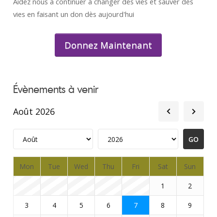
Aidez nous à continuer à changer des vies et sauver des
vies en faisant un don dès aujourd'hui
Donnez Maintenant
Évènements à venir
Août 2026
Mon
Tue
Wed
Thu
Fri
Sat
Sun
1
2
3
4
5
6
7
8
9