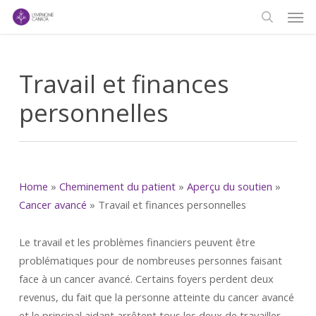
Men
Skip
to
search
main
content
Travail et finances
personnelles
Home
»
Cheminement du patient
»
Aperçu du soutien
»
Cancer avancé
»
Travail et finances personnelles
Le travail et les problèmes financiers peuvent être
problématiques pour de nombreuses personnes faisant
face à un cancer avancé. Certains foyers perdent deux
revenus, du fait que la personne atteinte du cancer avancé
et le principal aidant arrêtent tous les deux de travailler.