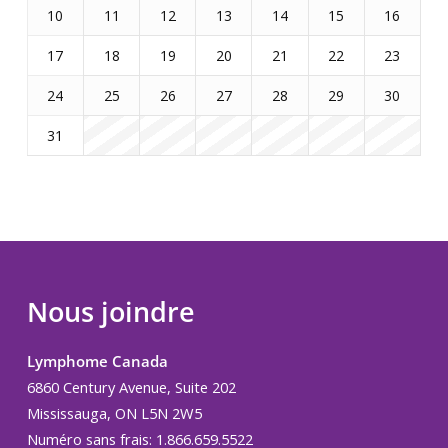
10
11
12
13
14
15
16
17
18
19
20
21
22
23
24
25
26
27
28
29
30
31
Nous joindre
Lymphome Canada
6860 Century Avenue, Suite 202
Mississauga, ON L5N 2W5
Numéro sans frais: 1.866.659.5522