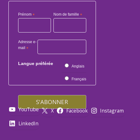
Prénom
*
Nom de famille
*
Adresse e-
mail
*
Langue préférée
Anglais
Français
YouTube
X
Facebook
Instagram
LinkedIn