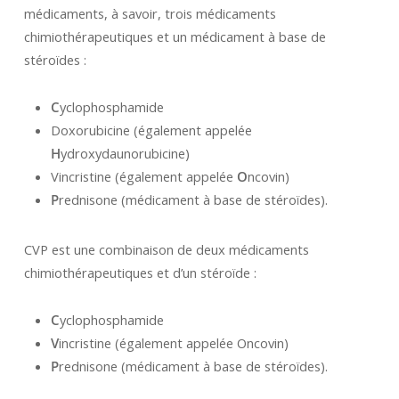
médicaments, à savoir, trois médicaments
chimiothérapeutiques et un médicament à base de
stéroïdes :
C
yclophosphamide
Doxorubicine (également appelée
H
ydroxydaunorubicine)
Vincristine (également appelée
O
ncovin)
P
rednisone (médicament à base de stéroïdes).
CVP est une combinaison de deux médicaments
chimiothérapeutiques et d’un stéroïde :
C
yclophosphamide
V
incristine (également appelée Oncovin)
P
rednisone (médicament à base de stéroïdes).