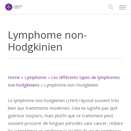
Men
Skip
to
search
main
content
Lymphome non-
Hodgkinien
Home
»
Lymphome
»
Les différents types de lymphomes
non hodgkiniens
»
Lymphome non-Hodgkinien
Le lymphome non hodgkinien (LNH) répond souvent très
bien aux traitements modernes. Cela ne signifie pas qu’il
guérisse toujours, mais plutôt que ce traitement peut
souvent procurer de longues périodes sans cancer, réduire
les symptômes et améliorer la qualité de vie de nombreux