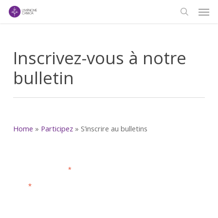
Men
Skip
to
search
main
content
Inscrivez-vous à notre
bulletin
Home
»
Participez
»
S’inscrire au bulletins
*
indique le champ requis.
Courriel
*
Prénom