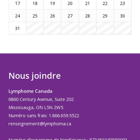
17
18
19
20
21
22
23
24
25
26
27
28
29
30
31
Nous joindre
Lymphome Canada
6860 Century Avenue, Suite 202
Mississauga, ON L5N 2W5
Numéro sans frais: 1.866.659.5522
renseignement@lymphoma.ca
Numéro d’organisme de bienfaisance : 873461040RR0001