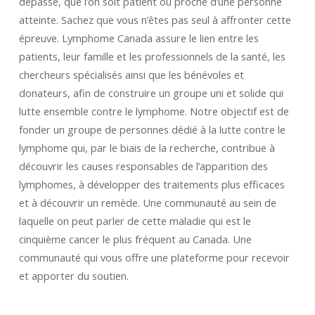
dépassé, que l’on soit patient ou proche d’une personne
lymphome partout au pays.
atteinte. Sachez que vous n’êtes pas seul à affronter cette
EN SAVOIR PLUS
FAITES UN DON
épreuve. Lymphome Canada assure le lien entre les
patients, leur famille et les professionnels de la santé, les
chercheurs spécialisés ainsi que les bénévoles et
donateurs, afin de construire un groupe uni et solide qui
lutte ensemble contre le lymphome. Notre objectif est de
fonder un groupe de personnes dédié à la lutte contre le
lymphome qui, par le biais de la recherche, contribue à
découvrir les causes responsables de l’apparition des
Ressources gratuites pour les personnes
lymphomes, à développer des traitements plus efficaces
touchées par le lymphome et la LLC.
et à découvrir un remède. Une communauté au sein de
laquelle on peut parler de cette maladie qui est le
EN SAVOIR PLUS
cinquième cancer le plus fréquent au Canada. Une
communauté qui vous offre une plateforme pour recevoir
et apporter du soutien.