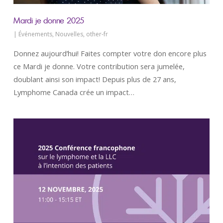
EN SAVOIR PLUS
Mardi je donne 2025
|
Événements
,
Nouvelles
,
other-fr
Donnez aujourd’hui! Faites compter votre don encore plus
ce Mardi je donne. Votre contribution sera jumelée,
doublant ainsi son impact! Depuis plus de 27 ans,
Lymphome Canada crée un impact…
NOUS SOMMES ICI POUR VOUS AIDER.
Communiquez avec Lymphome Canada. Nous vous aiderons, vous et vos proches, à être mieux informés
et à disposer des moyens d’action dont vous avez besoin. Vous pouvez donner ou obtenir du soutien.
Apprenez comment faire.
IMPLIQUEZ-VOUS