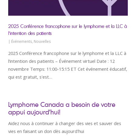
CHAQUE DON FAIT UNE DIFFÉRENCE
Faites un don qui donnera des moyens d’action aux patients atteints de lymphome et à toute autre
personne concernée par la maladie par le biais d’activités éducatives, de services de soutien et de
contributions à la recherche.
2025 Conférence francophone sur le lymphome et la LLC à
l’intention des patients
DONNEZ
|
Événements
,
Nouvelles
2025 Conférence francophone sur le lymphome et la LLC à
l’intention des patients – Événement virtuel Date : 12
novembre Temps: 11:00-15:15 ET Cet événement éducatif,
qui est gratuit, s'est…
Lymphome Canada a besoin de votre
appui aujourd’hui!
Aidez nous à continuer à changer des vies et sauver des
vies en faisant un don dès aujourd'hui