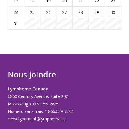
17
18
19
20
21
22
23
24
25
26
27
28
29
30
31
Nous joindre
Lymphome Canada
6860 Century Avenue, Suite 202
Mississauga, ON L5N 2W5
Numéro sans frais: 1.866.659.5522
renseignement@lymphoma.ca