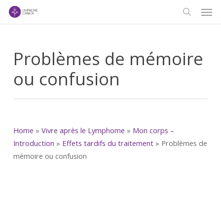
Men
Skip
to
search
main
content
Problèmes de mémoire
ou confusion
Home
»
Vivre après le Lymphome
»
Mon corps –
Introduction
»
Effets tardifs du traitement
»
Problèmes de
mémoire ou confusion