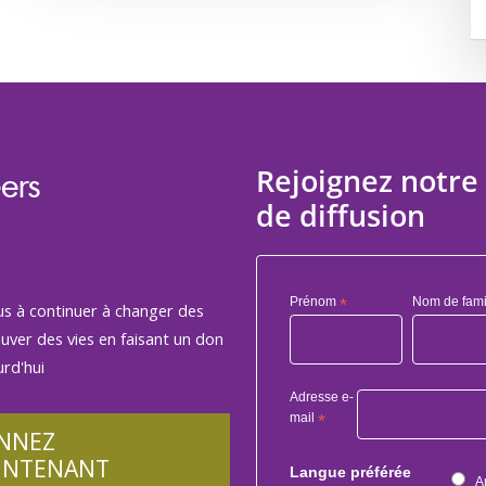
Rejoignez notre 
ers
de diffusion
Prénom
*
Nom de fami
us à continuer à changer des
auver des vies en faisant un don
rd'hui
Adresse e-
mail
*
NNEZ
INTENANT
Langue préférée
A