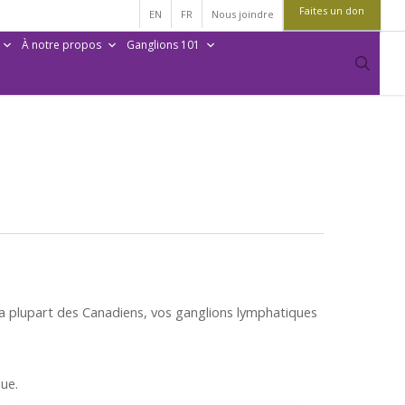
Faites un don
EN
FR
Nous joindre
À notre propos
Ganglions 101
sear
la plupart des Canadiens, vos ganglions lymphatiques
ue.