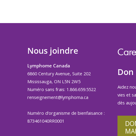
Nous joindre
Care
Lymphome Canada
Don
6860 Century Avenue, Suite 202
Mississauga, ON L5N 2W5
Aidez no
Numéro sans frais: 1.866.659.5522
vies et s
renseignement@lymphoma.ca
dès aujou
Numéro d’organisme de bienfaisance :
873461040RR0001
DO
MA