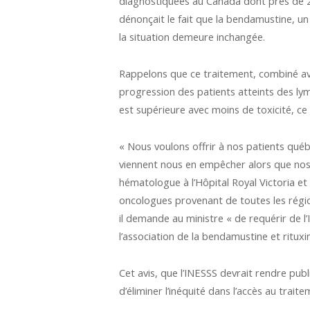
diagnostiquées au Canada dont près de 2 
dénonçait le fait que la bendamustine, u
la situation demeure inchangée.
Rappelons que ce traitement, combiné ave
progression des patients atteints des ly
est supérieure avec moins de toxicité, ce
« Nous voulons offrir à nos patients québ
viennent nous en empêcher alors que nos c
hématologue à l’Hôpital Royal Victoria 
oncologues provenant de toutes les régio
il demande au ministre « de requérir de l’
l’association de la bendamustine et ritux
Cet avis, que l’INESSS devrait rendre publi
d’éliminer l’inéquité dans l’accès au trai