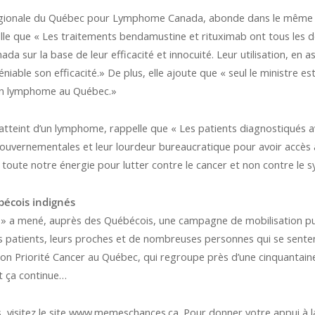
gionale du Québec pour Lymphome Canada, abonde dans le même sen
pelle que « Les traitements bendamustine et rituximab ont tous les
da sur la base de leur efficacité et innocuité. Leur utilisation, en ass
niable son efficacité.» De plus, elle ajoute que « seul le ministre 
d’un lymphome au Québec.»
tteint d’un lymphome, rappelle que « Les patients diagnostiqués av
ouvernementales et leur lourdeur bureaucratique pour avoir accès au
toute notre énergie pour lutter contre le cancer et non contre le s
écois indignés
 a mené, auprès des Québécois, une campagne de mobilisation pub
des patients, leurs proches et de nombreuses personnes qui se sente
alition Priorité Cancer au Québec, qui regroupe près d’une cinquanta
t ça continue…
s, visitez le site www.memeschances.ca. Pour donner votre appui à