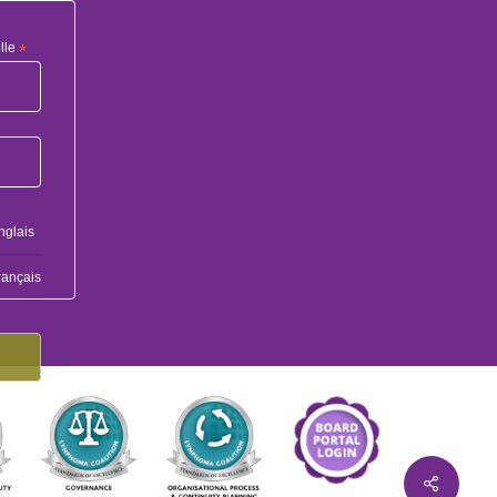
lle
*
nglais
rançais