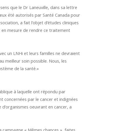
s que le Dr Laneuville, dans sa lettre
 deux été autorisés par Santé Canada pour
ociation, a fait l’objet d’études cliniques
est en mesure de rendre ce traitement
ec un LNHi et leurs familles ne devraient
 meilleur soin possible. Nous, les
ystème de la santé.»
lique à laquelle ont répondu par
nt concernées par le cancer et indignées
ine d’organismes oeuvrant en cancer, a
 la campagne « Mêmes chances », faites