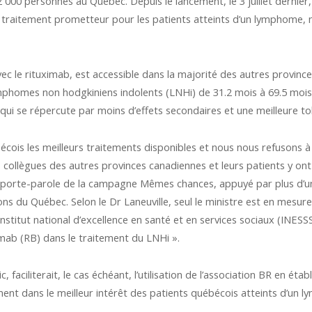
000 personnes au Québec. Depuis le lancement, le 3 juillet dernie
n traitement prometteur pour les patients atteints d’un lymphome, 
c le rituximab, est accessible dans la majorité des autres province
mphomes non hodgkiniens indolents (LNHi) de 31.2 mois à 69.5 mois (
 qui se répercute par moins d’effets secondaires et une meilleure to
écois les meilleurs traitements disponibles et nous nous refusons à
ollègues des autres provinces canadiennes et leurs patients y ont a
et porte-parole de la campagne Mêmes chances, appuyé par plus d’u
ns du Québec. Selon le Dr Laneuville, seul le ministre est en mesur
Institut national d’excellence en santé et en services sociaux (INESS
imab (RB) dans le traitement du LNHi ».
c, faciliterait, le cas échéant, l’utilisation de l’association BR en é
tement dans le meilleur intérêt des patients québécois atteints d’un 