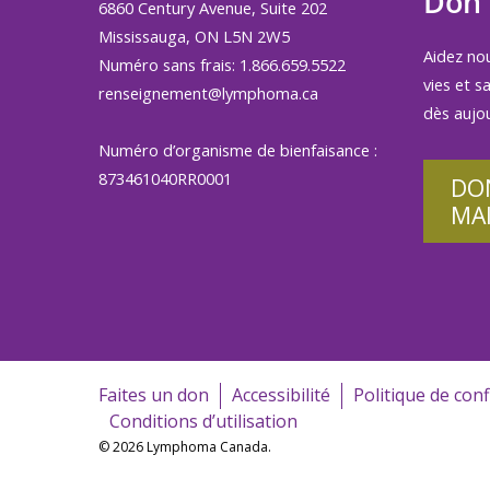
Don
6860 Century Avenue, Suite 202
Mississauga, ON L5N 2W5
Aidez no
Numéro sans frais: 1.866.659.5522
vies et s
renseignement@lymphoma.ca
dès aujou
Numéro d’organisme de bienfaisance :
873461040RR0001
DO
MA
Faites un don
Accessibilité
Politique de conf
Conditions d’utilisation
© 2026 Lymphoma Canada.