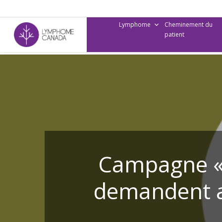
Skip
to
Lymphome
Cheminement du
main
patient
content
Campagne « 
demandent au