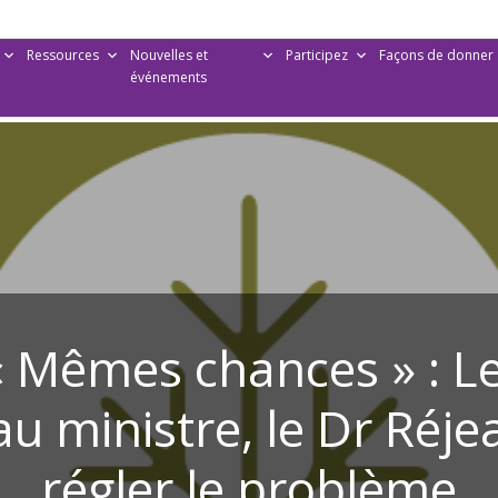
Ressources
Nouvelles et
Participez
Façons de donner
événements
Mêmes chances » : L
 ministre, le Dr Réje
régler le problème