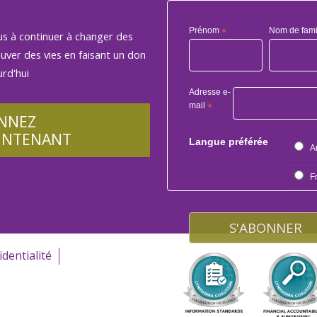
Prénom
*
Nom de fami
us à continuer à changer des
auver des vies en faisant un don
rd'hui
Adresse e-
mail
*
NNEZ
INTENANT
Langue préférée
A
F
identialité