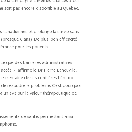
r, de la campagne « Mêmes chances » qui
ne soit pas encore disponible au Québec,
s canadiennes et prolonge la survie sans
presque 6 ans). De plus, son efficacité
lérance pour les patients.
 ce que des barrières administratives
ccès », affirme le Dr Pierre Laneuville,
ne trentaine de ses confrères hémato-
e de résoudre le problème. C’est pourquoi
S) un avis sur la valeur thérapeutique de
tablissements de santé, permettant ainsi
lymphome.