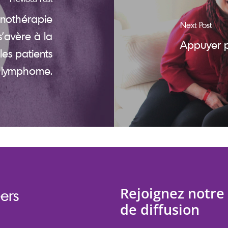
unothérapie
Next Post
s'avère à la
Appuyer p
 les patients
e lymphome.
Rejoignez notre 
ers
de diffusion