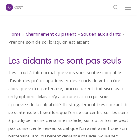
Men
Skip
to
search
main
content
Home
»
Cheminement du patient
»
Soutien aux aidants
»
Prendre soin de soi lorsqu’on est aidant
Les aidants ne sont pas seuls
Il est tout à fait normal que vous vous sentiez coupable
d’avoir des préoccupations et des soucis de votre côté
alors que votre partenaire, ami ou parent doit vivre avec
un lymphome. Mais il n’y a aucune raison que vous
éprouviez de la culpabilité. Il est également très courant de
se sentir isolé et seul lorsque l’on se concentre sur les soins
à prodiguer à une personne malade, surtout si l’on ne peut
pas conserver le réseau social que l’on avait avant que son
partenaire, ami ou parent devienne malade. Souvenez-