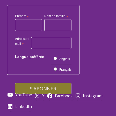
Prénom
*
Nom de famille
*
Adresse e-
mail
*
Langue préférée
Anglais
Français
YouTube
X
Facebook
Instagram
LinkedIn