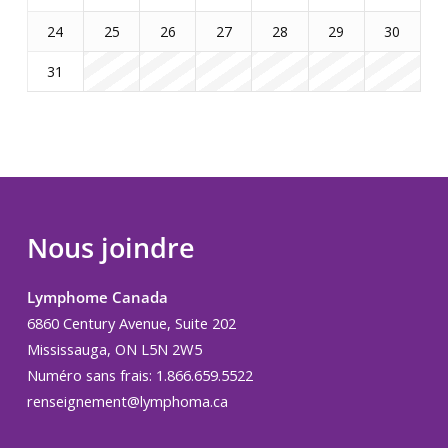
24
25
26
27
28
29
30
31
Nous joindre
Lymphome Canada
6860 Century Avenue, Suite 202
Mississauga, ON L5N 2W5
Numéro sans frais: 1.866.659.5522
renseignement@lymphoma.ca