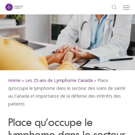
Men
Skip
to
search
main
content
Home
»
Les 25 ans de Lymphome Canada
»
Place
qu’occupe le lymphome dans le secteur des soins de santé
au Canada et importance de la défense des intérêts des
patients
Place qu’occupe le
lymphome dans le secteur