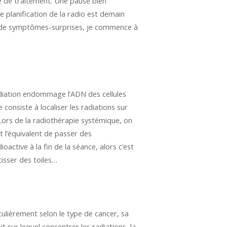
se de traitement. Une pause bien
 planification de la radio est demain
et de symptômes-surprises, je commence à
radiation endommage l’ADN des cellules
consiste à localiser les radiations sur
Lors de la radiothérapie systémique, on
t l’équivalent de passer des
ioactive à la fin de la séance, alors c’est
tisser des toiles…
culièrement selon le type de cancer, sa
oit sur lequel concentrer les radiations, la