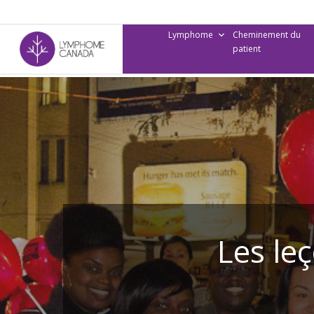
Skip
to
Lymphome
Cheminement du
main
patient
content
Les le