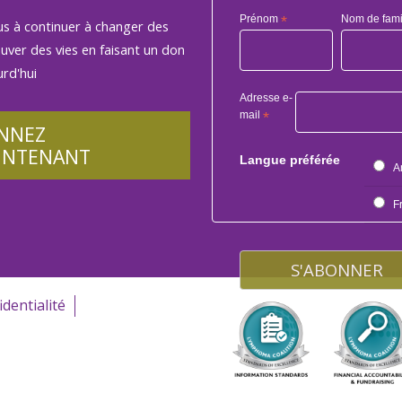
Prénom
*
Nom de fami
us à continuer à changer des
auver des vies en faisant un don
rd'hui
Adresse e-
mail
*
NNEZ
INTENANT
Langue préférée
A
F
identialité