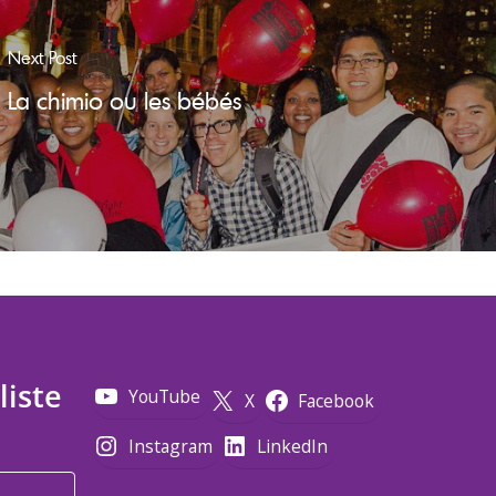
Next Post
La chimio ou les bébés
liste
YouTube
X
Facebook
Instagram
LinkedIn