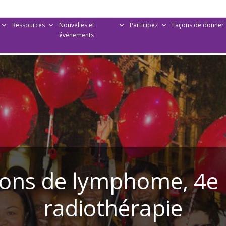
Ressources
Nouvelles et
Participez
Façons de donner
événements
çons de lymphome, 4e p
radiothérapie