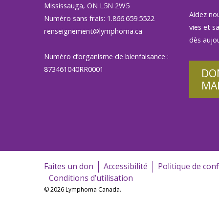
Mississauga, ON L5N 2W5
Aidez no
Numéro sans frais: 1.866.659.5522
vies et s
renseignement@lymphoma.ca
dès aujou
Numéro d’organisme de bienfaisance :
873461040RR0001
DO
MA
Faites un don
Accessibilité
Politique de conf
Conditions d’utilisation
© 2026 Lymphoma Canada.