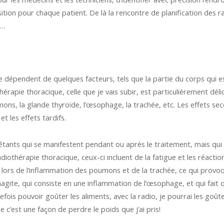
tion pour chaque patient. De là la rencontre de planification des rad
n…
e dépendent de quelques facteurs, tels que la partie du corps qui es
hérapie thoracique, celle que je vais subir, est particulièrement dél
umons, la glande thyroïde, l’œsophage, la trachée, etc. Les effets se
t les effets tardifs.
tants qui se manifestent pendant ou après le traitement, mais qui 
diothérapie thoracique, ceux-ci incluent de la fatigue et les réactio
 lors de l’inflammation des poumons et de la trachée, ce qui provoqu
phagite, qui consiste en une inflammation de l’œsophage, et qui fait
fois pouvoir goûter les aliments, avec la radio, je pourrai les goût
c’est une façon de perdre le poids que j’ai pris!