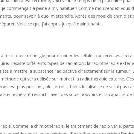
it la chimio est terminée, voici venu le temps de la prochaine pha
é; je commençais à peine à m’y habituer! Comme mon rendez-vous de
tements, pour savoir à quoi m’attendre. Après des mois de chimio 
éparer. Voici ce que j’ai appris jusqu’à maintenant…
n à forte dose d’énergie pour éliminer les cellules cancéreuses. La 
e. Il existe différents types de radiation : la radiothérapie externe 
siste à mettre la substance radioactive directement sur la tumeur. 
a méthode qui sera utilisée sur moi est la radiothérapie externe. C’es
ns est plus puissant, plus étroit et plus localisé. Je ne serai pas rad
ouce en espérant ressortir avec des superpouvoirs et la capacité de 
érapie. Comme la chimiothérapie, le traitement de radio varie, parti
 pour les médecins et les techniciens, d’identifier avec précision l’endr