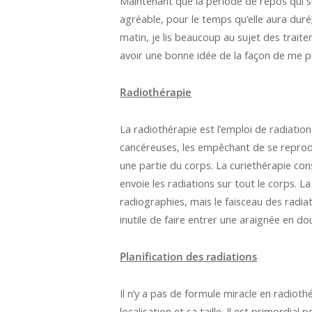
Maintenant que la période de repos qui su
agréable, pour le temps qu’elle aura dur
matin, je lis beaucoup au sujet des trai
avoir une bonne idée de la façon de me pr
Radiothérapie
La radiothérapie est l’emploi de radiatio
cancéreuses, les empêchant de se reproduir
une partie du corps. La curiethérapie con
envoie les radiations sur tout le corps. L
radiographies, mais le faisceau des radiatio
inutile de faire entrer une araignée en d
Planification des radiations
Il n’y a pas de formule miracle en radioth
localisation et sa taille. Il est primordial