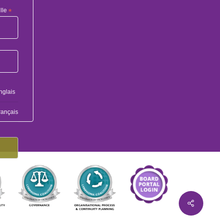
lle
*
nglais
rançais