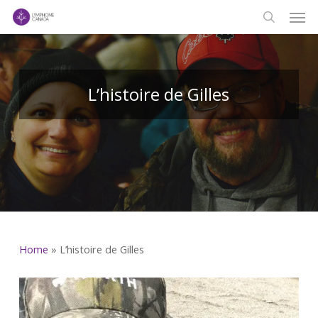
Men
Skip
to
search
main
content
L’histoire de Gilles
Home
»
L’histoire de Gilles