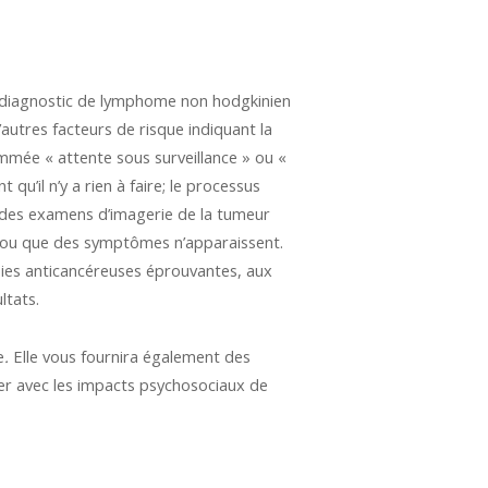
n diagnostic de lymphome non hodgkinien
utres facteurs de risque indiquant la
mmée « attente sous surveillance » ou «
qu’il n’y a rien à faire; le processus
t des examens d’imagerie de la tumeur
e ou que des symptômes n’apparaissent.
apies anticancéreuses éprouvantes, aux
ltats.
e
.
Elle vous fournira également des
er avec les impacts psychosociaux de