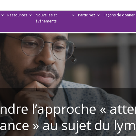
Ressources
Nouvelles et
Participez
Façons de donner
événements
dre l’approche « atte
llance » au sujet du l