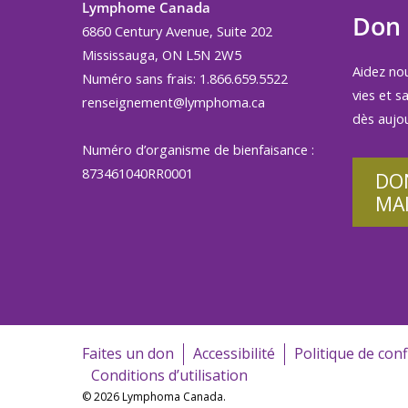
Lymphome Canada
Don
6860 Century Avenue, Suite 202
Mississauga, ON L5N 2W5
Aidez no
Numéro sans frais: 1.866.659.5522
vies et s
renseignement@lymphoma.ca
dès aujou
Numéro d’organisme de bienfaisance :
873461040RR0001
DO
MA
Faites un don
Accessibilité
Politique de conf
Conditions d’utilisation
© 2026 Lymphoma Canada.