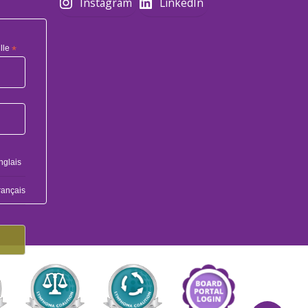
Instagram
LinkedIn
lle
*
nglais
rançais