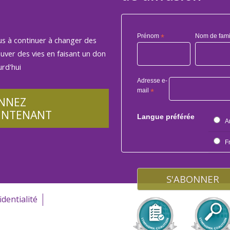
Prénom
*
Nom de fami
us à continuer à changer des
auver des vies en faisant un don
rd'hui
Adresse e-
mail
*
NNEZ
INTENANT
Langue préférée
A
F
identialité