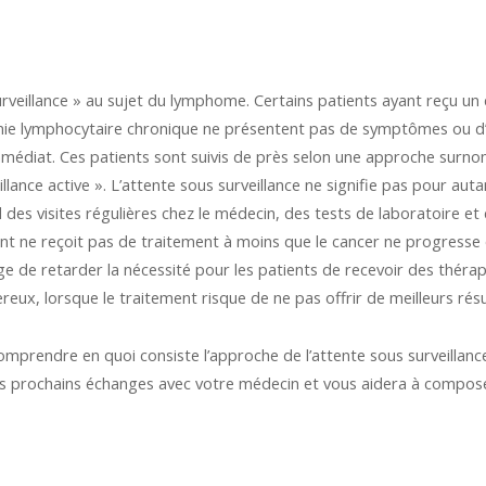
rveillance » au sujet du lymphome. Certains patients ayant reçu u
émie lymphocytaire chronique ne présentent pas de symptômes ou d’a
médiat. Ces patients sont suivis de près selon une approche surno
ance active ». L’attente sous surveillance ne signifie pas pour autant 
es visites régulières chez le médecin, des tests de laboratoire e
ent ne reçoit pas de traitement à moins que le cancer ne progress
ge de retarder la nécessité pour les patients de recevoir des thér
eux, lorsque le traitement risque de ne pas offrir de meilleurs résu
prendre en quoi consiste l’approche de l’attente sous surveillanc
s prochains échanges avec votre médecin et vous aidera à compos