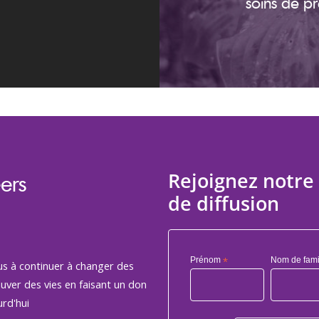
soins de pr
Rejoignez notre 
ers
de diffusion
Prénom
*
Nom de fami
us à continuer à changer des
auver des vies en faisant un don
rd'hui