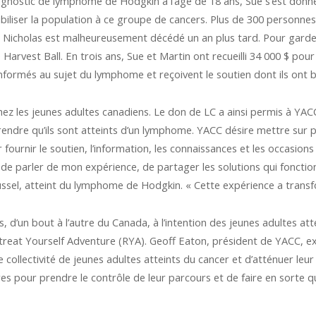
diagnostic de lymphome de Hodgkin à l’âge de 18 ans, Sue s’est don
iliser la population à ce groupe de cancers. Plus de 300 personnes
$. Nicholas est malheureusement décédé un an plus tard. Pour garder
arvest Ball. En trois ans, Sue et Martin ont recueilli 34 000 $ p
 informés au sujet du lymphome et reçoivent le soutien dont ils ont 
z les jeunes adultes canadiens. Le don de LC a ainsi permis à YACC
apprendre qu’ils sont atteints d’un lymphome. YACC désire mettre su
 fournir le soutien, l’information, les connaissances et les occasions
ion de parler de mon expérience, de partager les solutions qui fonct
Russel, atteint du lymphome de Hodgkin. « Cette expérience a trans
, d’un bout à l’autre du Canada, à l’intention des jeunes adultes at
treat Yourself Adventure (RYA). Geoff Eaton, président de YACC, e
collectivité de jeunes adultes atteints du cancer et d’atténuer le
s pour prendre le contrôle de leur parcours et de faire en sorte que