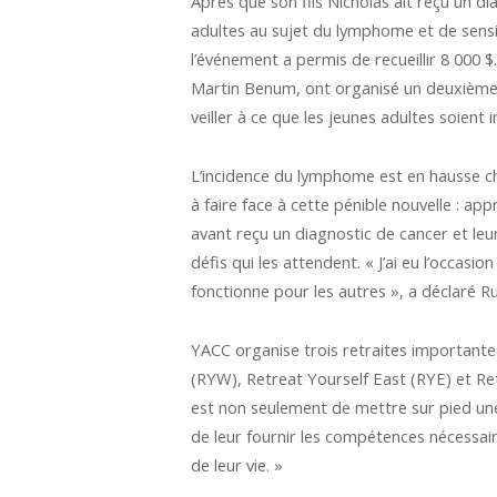
Après que son fils Nicholas ait reçu un 
adultes au sujet du lymphome et de sensib
l’événement a permis de recueillir 8 000 
Martin Benum, ont organisé un deuxième H
veiller à ce que les jeunes adultes soient
L’incidence du lymphome est en hausse che
à faire face à cette pénible nouvelle : 
avant reçu un diagnostic de cancer et leur
défis qui les attendent. « J’ai eu l’occas
fonctionne pour les autres », a déclaré 
YACC organise trois retraites importantes
(RYW), Retreat Yourself East (RYE) et Re
est non seulement de mettre sur pied une 
de leur fournir les compétences nécessaire
de leur vie. »