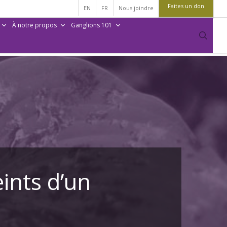
Faites un don
EN
FR
Nous joindre
À notre propos
Ganglions 101
sear
ints d’un