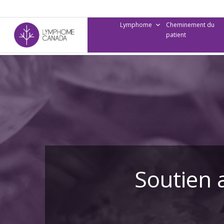
Skip
to
Lymphome
Cheminement du
main
patient
content
Soutien 