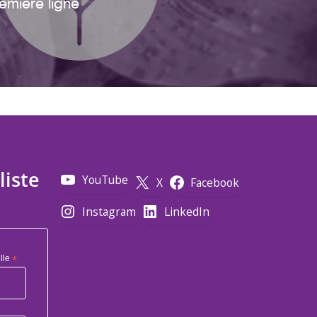
emière ligne
liste
YouTube
X
Facebook
Instagram
LinkedIn
lle
*