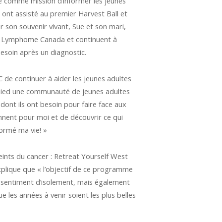
né comme mission d’informer les jeunes
 ont assisté au premier Harvest Ball et
 son souvenir vivant, Sue et son mari,
our Lymphome Canada et continuent à
besoin après un diagnostic.
 de continuer à aider les jeunes adultes
r pied une communauté de jeunes adultes
 dont ils ont besoin pour faire face aux
ionnent pour moi et de découvrir ce qui
formé ma vie! »
teints du cancer : Retreat Yourself West
xplique que « l’objectif de ce programme
ur sentiment d’isolement, mais également
 les années à venir soient les plus belles