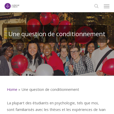
Men
Skip
to
search
main
content
Une question de conditionnement
Home
»
Une question de conditionnement
La plupart des étudiants en psychologie, tels que moi,
sont familiarisés avec les thèses et les expériences de Ivan