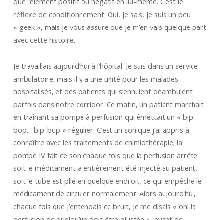
que l’élément positif ou négatif en lui-même. C’est le
réflexe de conditionnement. Oui, je sais, je suis un peu
« geek », mais je vous assure que je m’en vais quelque part
avec cette histoire.
Je travaillais aujourd’hui à l’hôpital. Je suis dans un service
ambulatoire, mais il y a une unité pour les malades
hospitalisés, et des patients qui s’ennuient déambulent
parfois dans notre corridor. Ce matin, un patient marchait
en traînant sa pompe à perfusion qui émettait un « bip-
bop… bip-bop » régulier. C’est un son que j’ai appris à
connaître avec les traitements de chimiothérapie; la
pompe IV fait ce son chaque fois que la perfusion arrête :
soit le médicament a entièrement été injecté au patient,
soit le tube est plié en quelque endroit, ce qui empêche le
médicament de circuler normalement. Alors aujourd’hui,
chaque fois que j’entendais ce bruit, je me disais « oh! la
perfusion de quelqu’un doit être ajustée », avant de