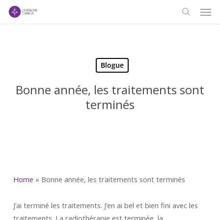
Men
Skip
to
search
main
content
Blogue
Bonne année, les traitements sont
terminés
Home
»
Bonne année, les traitements sont terminés
J’ai terminé les traitements. J’en ai bel et bien fini avec les
traitements. La radiothérapie est terminée, la