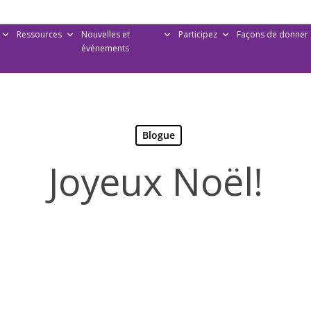
Ressources
Nouvelles et
Participez
Façons de donner
événements
Blogue
Joyeux Noël!