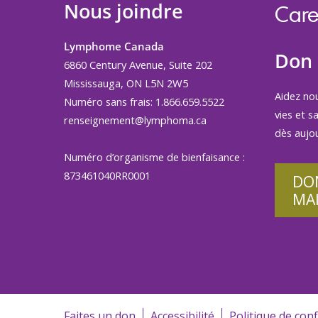
Nous joindre
Care
Lymphome Canada
Don
6860 Century Avenue, Suite 202
Mississauga, ON L5N 2W5
Aidez no
Numéro sans frais: 1.866.659.5522
vies et s
renseignement@lymphoma.ca
dès aujou
Numéro d’organisme de bienfaisance :
873461040RR0001
DO
MA
Faites un don
Accessibilité
Politique de conf