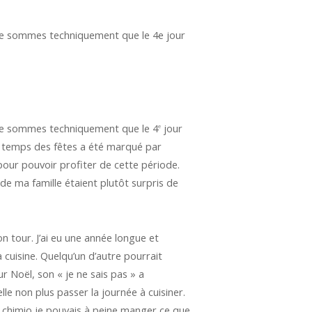
s ne sommes techniquement que le 4e jour
s ne sommes techniquement que le 4
jour
e
Le temps des fêtes a été marqué par
e pour pouvoir profiter de cette période.
 de ma famille étaient plutôt surpris de
on tour. J’ai eu une année longue et
la cuisine. Quelqu’un d’autre pourrait
r Noël, son « je ne sais pas » a
lle non plus passer la journée à cuisiner.
la chimio je pouvais à peine manger ce que