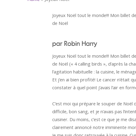
Joyeux Noël tout le monde!!! Mon billet 
de Noël
par Robin Harry
Joyeux Noël tout le monde!!! Mon billet 
de Noël (« 4 calling birds », d’après la 
l’agitation habituelle : la cuisine, le mén
Et j’en ai bien profité! Le cancer n’était
constater à quel point j’avais l’air en form
C’est moi qui prépare le souper de Noël de
difficile, bon sang, et je n’avais pas l’int
cuisiner. Du moins, c’est ce que je me di
clairement annoncé notre imminente mort d’i
Je me suis donc retrouvée à la cuisine. C