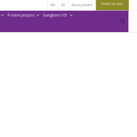
Faites un don
EN
FR
Nous joindre
À notre propos
Ganglions 101
sear