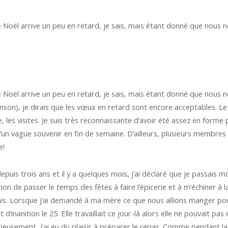
de Noël arrive un peu en retard, je sais, mais étant donné que nou
de Noël arrive un peu en retard, je sais, mais étant donné que nou
chanson), je dirais que les vœux en retard sont encore acceptables. 
age, les visites. Je suis très reconnaissante d’avoir été assez en form
 qu’un vague souvenir en fin de semaine. D’ailleurs, plusieurs membres
e!
puis trois ans et il y a quelques mois, j’ai déclaré que je passais m
ention de passer le temps des fêtes à faire l’épicerie et à m’échiner à 
sais. Lorsque j’ai demandé à ma mère ce que nous allions manger pou
nanition le 25. Elle travaillait ce jour-là alors elle ne pouvait pas e
urieusement, j’ai eu du plaisir à préparer le repas. Comme pendant 