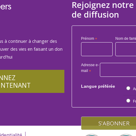
Rejoignez notre 
ers
de diffusion
Prénom
*
Nom de fami
us à continuer à changer des
auver des vies en faisant un don
rd'hui
Adresse e-
mail
*
NNEZ
INTENANT
Langue préférée
A
F
identialité