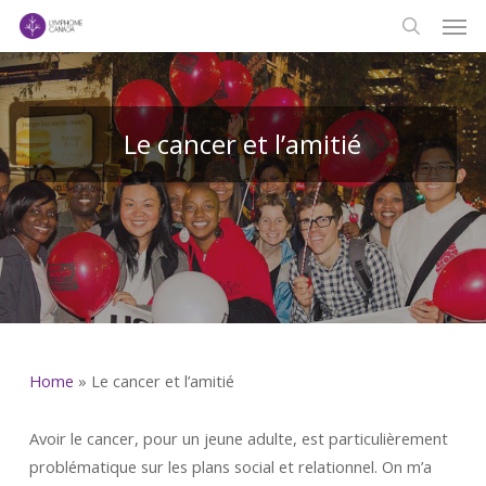
Men
Skip
to
search
main
content
Le cancer et l’amitié
Home
»
Le cancer et l’amitié
Avoir le cancer, pour un jeune adulte, est particulièrement
problématique sur les plans social et relationnel. On m’a