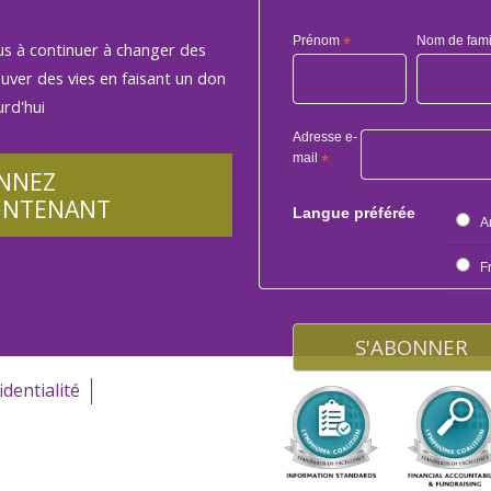
Prénom
*
Nom de fami
us à continuer à changer des
auver des vies en faisant un don
rd'hui
Adresse e-
mail
*
NNEZ
INTENANT
Langue préférée
A
F
identialité