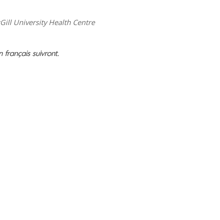
Gill University Health Centre
n fran
ç
ais suivront.