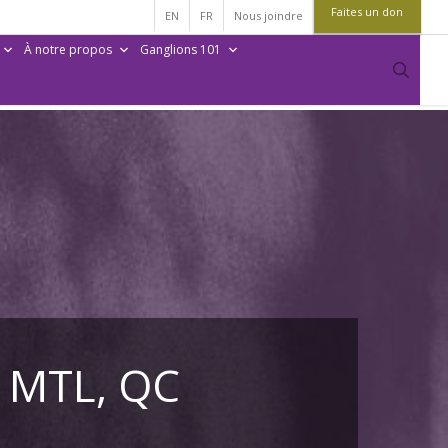
Faites un don
EN
FR
Nous joindre
À notre propos
Ganglions 101
sear
– MTL, QC