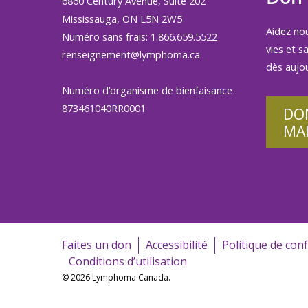
6860 Century Avenue, Suite 202
Mississauga, ON L5N 2W5
Aidez no
Numéro sans frais: 1.866.659.5522
vies et s
renseignement@lymphoma.ca
dès aujou
Numéro d’organisme de bienfaisance :
873461040RR0001
DO
MA
Faites un don
Accessibilité
Politique de conf
Conditions d’utilisation
© 2026 Lymphoma Canada.