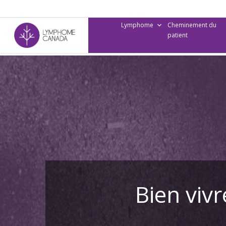
Skip
to
Lymphome
Cheminement du
main
patient
content
Bien viv