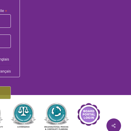
lle
*
nglais
rançais