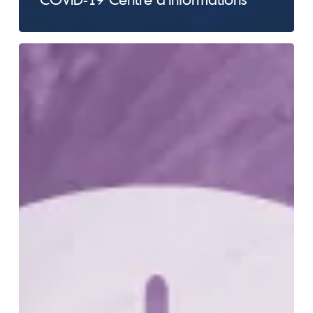
Montréal:
Exercice…
Le
meilleur
remède!
Séance
éducative
GRATUITE