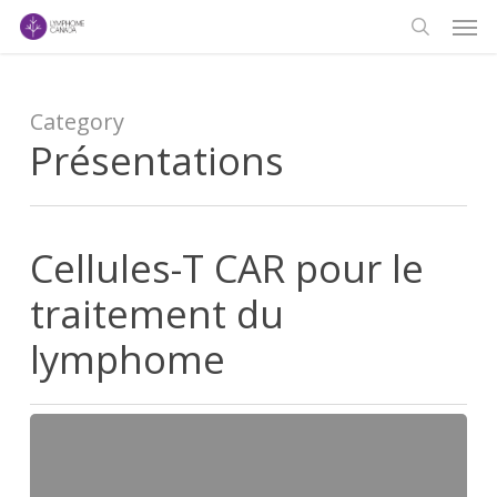
Men
Skip
to
search
main
content
Category
Présentations
Cellules-T CAR pour le
traitement du
lymphome
Cellules-
T
CAR