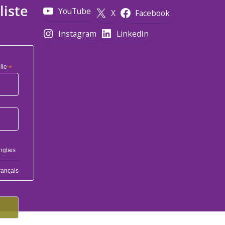
liste
YouTube
X
Facebook
Instagram
LinkedIn
lle
*
nglais
rançais