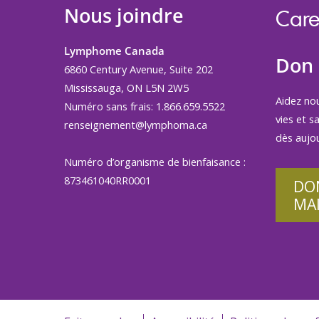
Nous joindre
Care
Lymphome Canada
Don
6860 Century Avenue, Suite 202
Mississauga, ON L5N 2W5
Aidez no
Numéro sans frais: 1.866.659.5522
vies et s
renseignement@lymphoma.ca
dès aujou
Numéro d’organisme de bienfaisance :
873461040RR0001
DO
MA