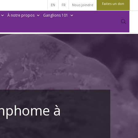
Faites un don
EN
FR
Nous joindre
À notre propos
Ganglions 101
sear
lymphome à