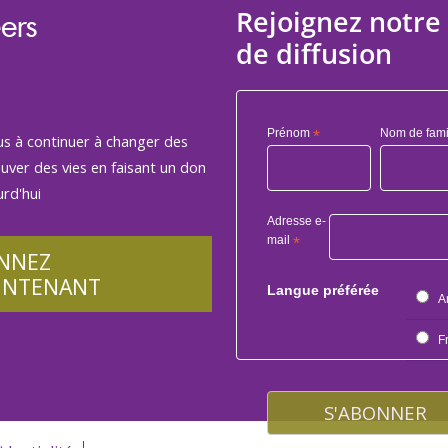
Rejoignez notre 
ers
de diffusion
Prénom
*
Nom de fami
us à continuer à changer des
auver des vies en faisant un don
rd'hui
Adresse e-
mail
*
NNEZ
INTENANT
Langue préférée
A
F