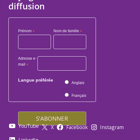
diffusion
Prénom
*
Nom de famille
*
Adresse e-
mail
*
Langue préférée
Anglais
Français
YouTube
X
Facebook
Instagram
LinkedIn