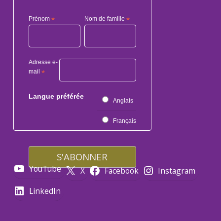
Prénom
*
Nom de famille
*
Adresse e-
mail
*
Langue préférée
Anglais
Français
YouTube
X
Facebook
Instagram
LinkedIn