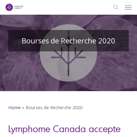
Men
Skip
to
search
main
content
Bourses de Recherche 2020
Home
»
Bourses de Recherche 2020
Lymphome Canada accepte