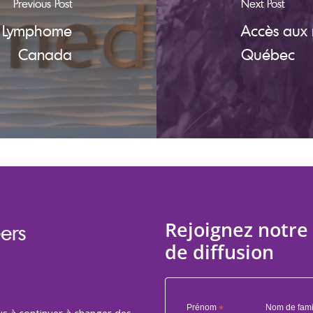
Previous Post
Next Post
de Lymphome
Accès aux 
Canada
Québec
Rejoignez notre 
ers
de diffusion
Prénom
*
Nom de fami
us à continuer à changer des