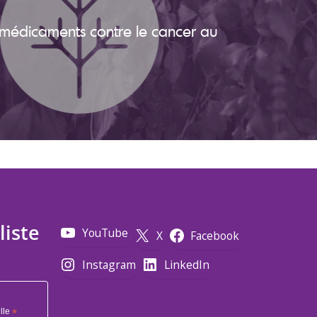
médicaments contre le cancer au
liste
YouTube
X
Facebook
Instagram
LinkedIn
lle
*