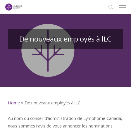
Men
Skip
to
search
main
content
De nouveaux employés à lLC
Home
»
De nouveaux employés à lLC
Au nom du conseil d’administration de Lymphome Canada,
nous sommes ravis de vous annoncer les nominations