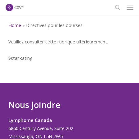
Men
Skip
to
search
main
Home
»
Directives pour les bourses
content
Veuillez consulter cette rubrique ultérieurement.
$starRating
Nous joindre
Lymphome Canada
6860 Century Avenue, Suite 202
Mississauga, ON L5N 2W5