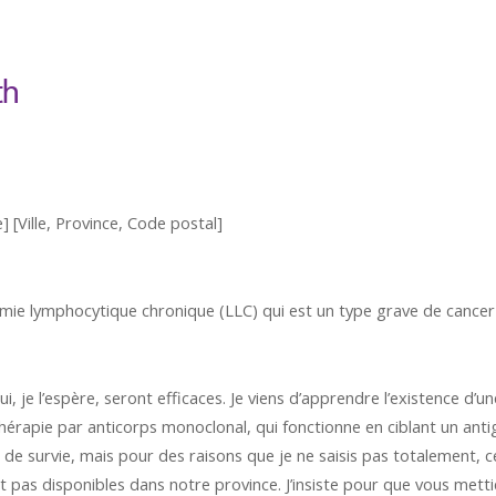
th
 [Ville, Province, Code postal]
émie lymphocytique chronique (LLC) qui est un type grave de cance
ui, je l’espère, seront efficaces. Je viens d’apprendre l’existence 
ne thérapie par anticorps monoclonal, qui fonctionne en ciblant un an
urvie, mais pour des raisons que je ne saisis pas totalement, ce 
pas disponibles dans notre province. J’insiste pour que vous metti