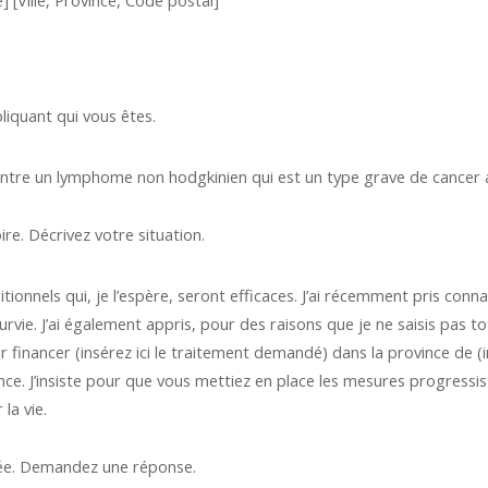
 [Ville, Province, Code postal]
iquant qui vous êtes.
ontre un lymphome non hodgkinien qui est un type grave de cancer
re. Décrivez votre situation.
tionnels qui, je l’espère, seront efficaces. J’ai récemment pris con
ie. J’ai également appris, pour des raisons que je ne saisis pas to
 financer (insérez ici le traitement demandé) dans la province de (
ce. J’insiste pour que vous mettiez en place les mesures progressis
la vie.
mée. Demandez une réponse.