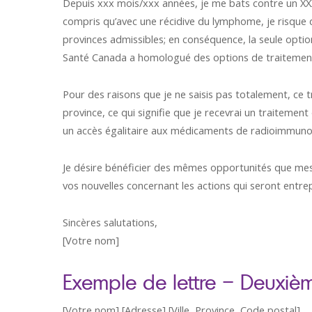
Depuis xxx mois/xxx années, je me bats contre un XX
compris qu’avec une récidive du lymphome, je risque de 
provinces admissibles; en conséquence, la seule optio
Santé Canada a homologué des options de traitement 
Pour des raisons que je ne saisis pas totalement, ce 
province, ce qui signifie que je recevrai un traitemen
un accès égalitaire aux médicaments de radioimmunot
Je désire bénéficier des mêmes opportunités que mes 
vos nouvelles concernant les actions qui seront entr
Sincères salutations,
[Votre nom]
Exemple de lettre – Deuxièm
[Votre nom] [Adresse] [Ville, Province, Code postal]