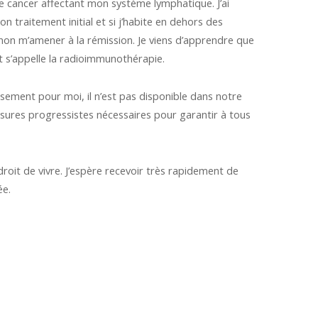
 cancer affectant mon système lymphatique. J’ai
n traitement initial et si j’habite en dehors des
 non m’amener à la rémission. Je viens d’apprendre que
 s’appelle la radioimmunothérapie.
usement pour moi, il n’est pas disponible dans notre
 mesures progressistes nécessaires pour garantir à tous
oit de vivre. J’espère recevoir très rapidement de
ée.