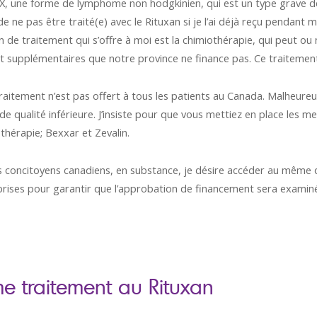
X, une forme de lymphome non hodgkinien, qui est un type grave de
ne pas être traité(e) avec le Rituxan si je l’ai déjà reçu pendant mo
n de traitement qui s’offre à moi est la chimiothérapie, qui peut ou
supplémentaires que notre province ne finance pas. Ce traitement
traitement n’est pas offert à tous les patients au Canada. Malheure
t de qualité inférieure. J’insiste pour que vous mettiez en place les
hérapie; Bexxar et Zevalin.
concitoyens canadiens, en substance, je désire accéder au même dr
eprises pour garantir que l’approbation de financement sera examin
e traitement au Rituxan