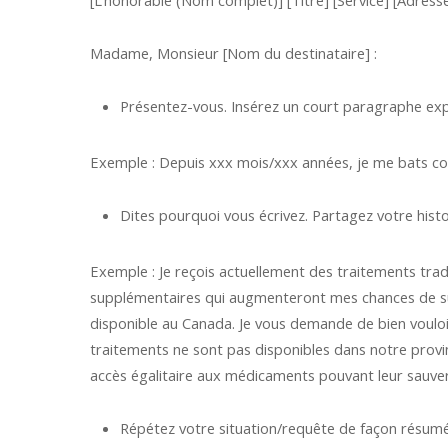
[L’honorable (Nom complet)] [Titre] [Service] [Adresse]
Madame, Monsieur [Nom du destinataire] :
Présentez-vous. Insérez un court paragraphe expl
Exemple : Depuis xxx mois/xxx années, je me bats c
Dites pourquoi vous écrivez. Partagez votre histoi
Exemple : Je reçois actuellement des traitements tradi
supplémentaires qui augmenteront mes chances de surv
disponible au Canada. Je vous demande de bien vouloir
traitements ne sont pas disponibles dans notre provin
accès égalitaire aux médicaments pouvant leur sauver 
Répétez votre situation/requête de façon résu