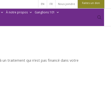
Faites un don
EN
FR
Nous joindre
À notre propos
Ganglions 101
sear
à un traitement qui n’est pas financé dans votre