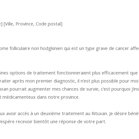
 [Ville, Province, Code postal]
me folliculaire non hodgkinien qui est un type grave de cancer af
aines options de traitement fonctionneraient plus efficacement que l
raiter après mon premier diagnostic, il n’est plus possible pour mo
uxan pourrait augmenter mes chances de survie, c’est pourquoi j’in
nt médicamenteux dans notre province.
peux avoir accès à un deuxième traitement au Rituxan. Je désire bé
J’espère recevoir bientôt une réponse de votre part.