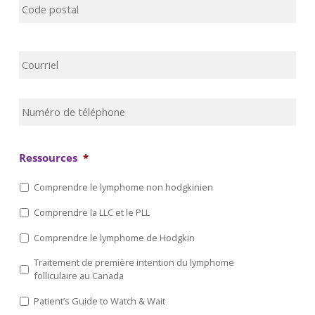
Cod
pos
Courriel
*
Numéro
de
téléphone
Ressources
*
Comprendre le lymphome non hodgkinien
Comprendre la LLC et le PLL
Comprendre le lymphome de Hodgkin
Traitement de première intention du lymphome
folliculaire au Canada
Patient’s Guide to Watch & Wait