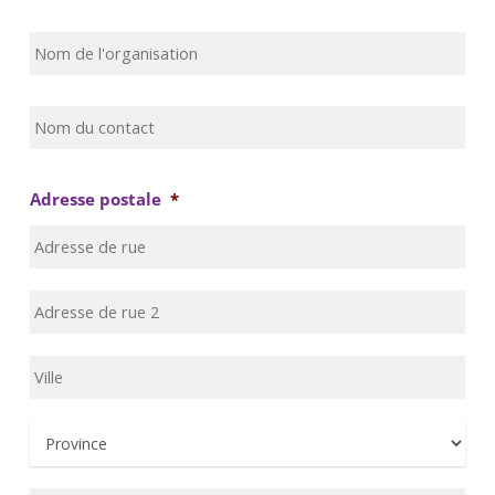
Nom
de
l'organisation
Nom
du
contact
*
Adresse postale
*
Adr
pos
Adr
lign
2
Ville
Pro