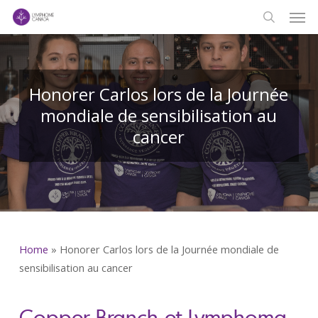
Men
Skip
to
search
main
content
Honorer Carlos lors de la Journée
mondiale de sensibilisation au
cancer
Home
»
Honorer Carlos lors de la Journée mondiale de
sensibilisation au cancer
Copper Branch et Lymphoma