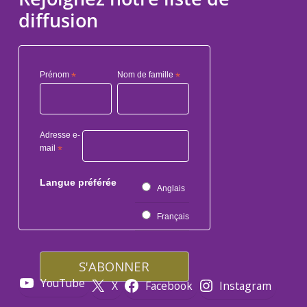
diffusion
Prénom
*
Nom de famille
*
Adresse e-
mail
*
Langue préférée
Anglais
Français
YouTube
X
Facebook
Instagram