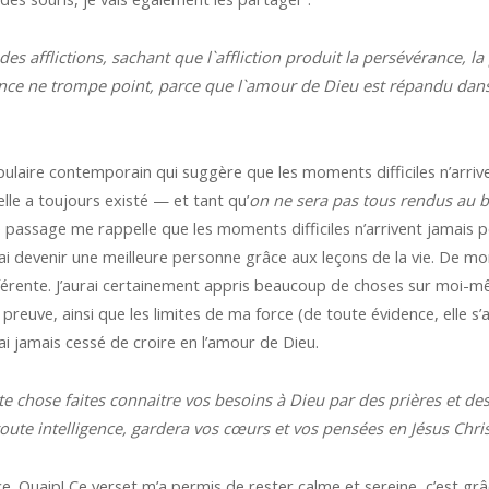
s afflictions, sachant que l`affliction produit la persévérance, la
ance ne trompe point, parce que l`amour de Dieu est répandu dans
laire contemporain qui suggère que les moments difficiles n’arrive
lle a toujours existé — et tant qu’
on ne sera pas tous rendus au 
e passage me rappelle que les moments difficiles n’arrivent jamais p
i devenir une meilleure personne grâce aux leçons de la vie. De mo
fférente. J’aurai certainement appris beaucoup de choses sur moi-mêm
preuve, ainsi que les limites de ma force (de toute évidence, elle s’
n’ai jamais cessé de croire en l’amour de Dieu.
te chose faites connaitre vos besoins à Dieu par des prières et des
oute intelligence, gardera vos cœurs et vos pensées en Jésus Christ.
e. Ouaip! Ce verset m’a permis de rester calme et sereine, c’est grâce