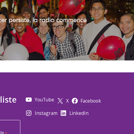
cer persiste, la radio commence
liste
YouTube
X
Facebook
Instagram
LinkedIn
lle
*