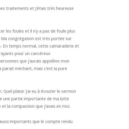
 mes traitements et j’étais très heureuse
 les foules et il n’y a pas de foule plus
s. Ma congrégation est très portée sur
 ». En temps normal, cette camaraderie et
rayants pour un cancéreux
 personnes que j’aurais appelées mon
 parait méchant, mais c’est la pure
 Quel plaisir j’ai eu à écouter le sermon
te une partie importante de ma lutte
de et la compassion que j’avais en moi.
oi aussi importants que le compte rendu