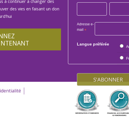
us à continuer à changer des
auver des vies en faisant un don
rd'hui
Adresse e-
mail
*
NNEZ
INTENANT
Langue préférée
A
F
identialité