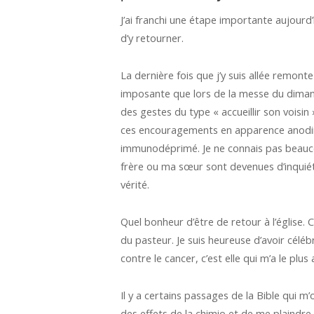
J’ai franchi une étape importante aujourd’h
d’y retourner.
La dernière fois que j’y suis allée remonte
imposante que lors de la messe du dimanch
des gestes du type « accueillir son vois
ces encouragements en apparence anodin
immunodéprimé. Je ne connais pas beaucou
frère ou ma sœur sont devenues d’inquiéta
vérité.
Quel bonheur d’être de retour à l’église. 
du pasteur. Je suis heureuse d’avoir cél
contre le cancer, c’est elle qui m’a le plu
Il y a certains passages de la Bible qui 
des effets de la chimio et de me plaindre 