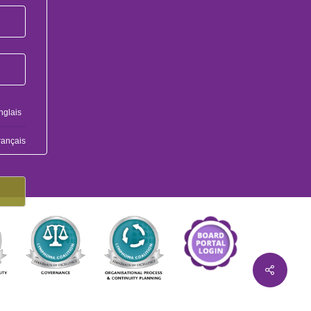
nglais
rançais