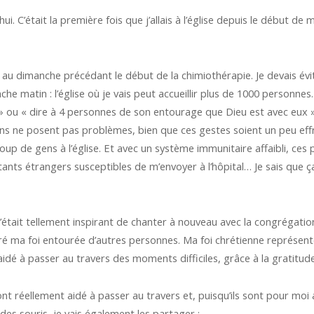
ui. C’était la première fois que j’allais à l’église depuis le début de
 au dimanche précédant le début de la chimiothérapie. Je devais éviter
e matin : l’église où je vais peut accueillir plus de 1000 personne
in » ou « dire à 4 personnes de son entourage que Dieu est avec eux
s ne posent pas problèmes, bien que ces gestes soient un peu eff
p de gens à l’église. Et avec un système immunitaire affaibli, ces
nts étrangers susceptibles de m’envoyer à l’hôpital… Je sais que ça
C’était tellement inspirant de chanter à nouveau avec la congrégation.
ébré ma foi entourée d’autres personnes. Ma foi chrétienne représen
s aidé à passer au travers des moments difficiles, grâce à la gratitu
m’ont réellement aidé à passer au travers et, puisqu’ils sont pour m
des souris, je vais également les partager :