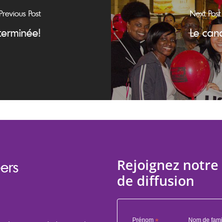
Previous Post
Next Post
terminée!
Le can
Rejoignez notre 
ers
de diffusion
Prénom
*
Nom de fami