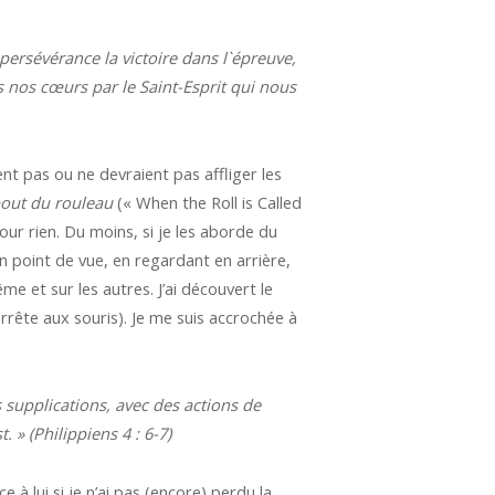
 persévérance la victoire dans l`épreuve,
 nos cœurs par le Saint-Esprit qui nous
nt pas ou ne devraient pas affliger les
bout du rouleau
(« When the Roll is Called
our rien. Du moins, si je les aborde du
n point de vue, en regardant en arrière,
e et sur les autres. J’ai découvert le
arrête aux souris). Je me suis accrochée à
 supplications, avec des actions de
 » (Philippiens 4 : 6-7)
 à lui si je n’ai pas (encore) perdu la