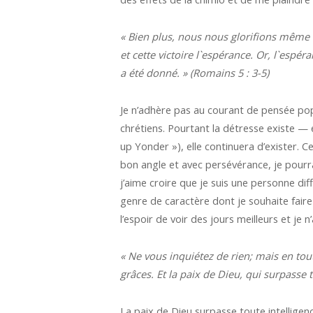
«
Bien plus, nous nous glorifions même de
et cette victoire l`espérance.
Or, l`espér
a été donné. » (Romains 5 : 3-5)
Je n’adhère pas au courant de pensée popu
chrétiens. Pourtant la détresse existe — e
up Yonder »), elle continuera d’exister. C
bon angle et avec persévérance, je pourra
j’aime croire que je suis une personne di
genre de caractère dont je souhaite faire 
l’espoir de voir des jours meilleurs et je 
« Ne vous inquiétez de rien; mais en tou
grâces. Et la paix de Dieu, qui surpasse t
La paix de Dieu surpasse toute intelligenc