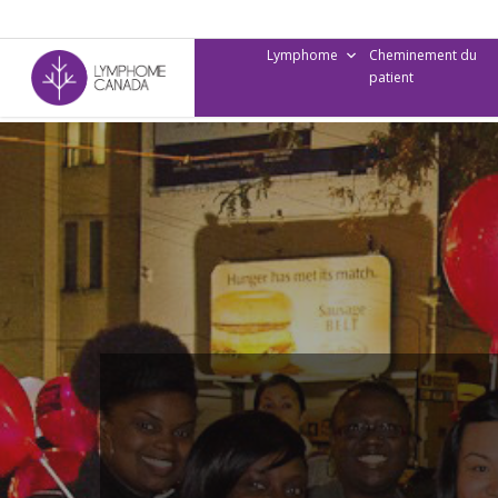
Skip
to
Lymphome
Cheminement du
main
patient
content