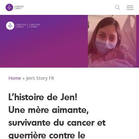
Men
Skip
to
search
main
content
Home
»
Jen’s Story FR
L’histoire de Jen!
Une mère aimante,
survivante du cancer et
guerrière contre le